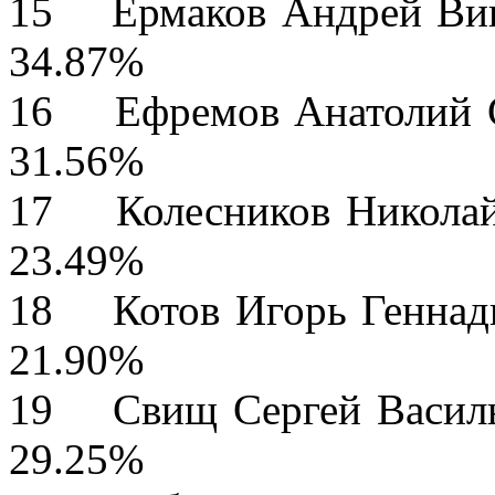
15 Ермаков Анд
34.87%
16 Ефремов Анат
31.56%
17 Колесников Н
23.49%
18 Котов Игор
21.90%
19 Свищ Серге
29.25%